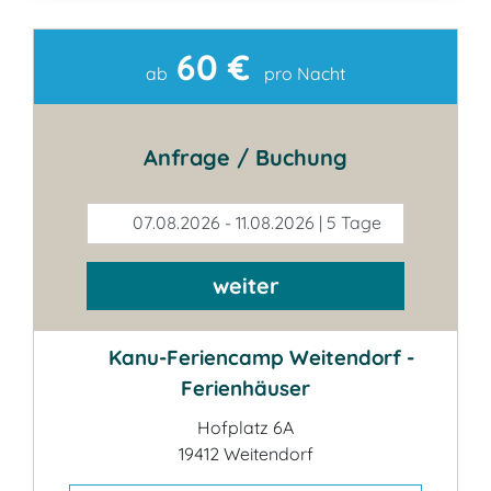
60 €
Kontakt
ab
pro Nacht
Anfrage / Buchung
07.08.2026 - 11.08.2026 | 5 Tage
weiter
Kanu-Feriencamp Weitendorf -
Ferienhäuser
Hofplatz 6A
19412 Weitendorf