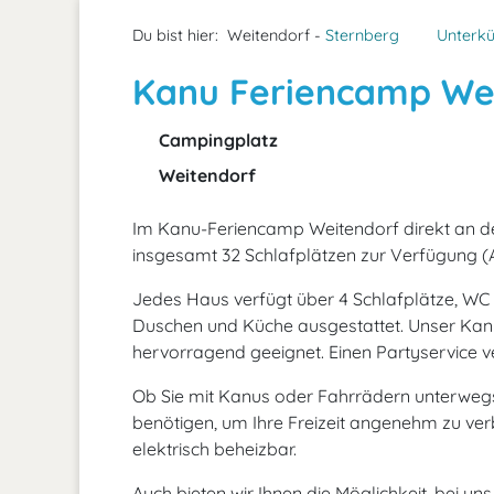
Du bist hier:
Weitendorf -
Sternberg
Unterkü
Kanu Feriencamp We
Campingplatz
Weitendorf
Im Kanu-Feriencamp Weitendorf direkt an d
insgesamt 32 Schlafplätzen zur Verfügung (
Jedes Haus verfügt über 4 Schlafplätze, WC
Duschen und Küche ausgestattet. Unser Kanu
hervorragend geeignet. Einen Partyservice ve
Ob Sie mit Kanus oder Fahrrädern unterwegs s
benötigen, um Ihre Freizeit angenehm zu verb
elektrisch beheizbar.
Auch bieten wir Ihnen die Möglichkeit, bei u