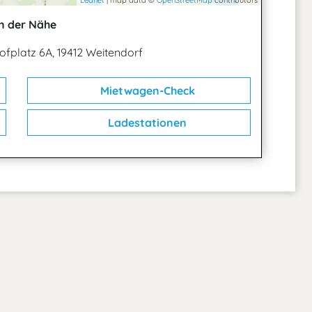
Leaflet
| map data ©
OpenStreetMap
contributors
n der Nähe
ofplatz 6A, 19412 Weitendorf
Mietwagen-Check
Ladestationen