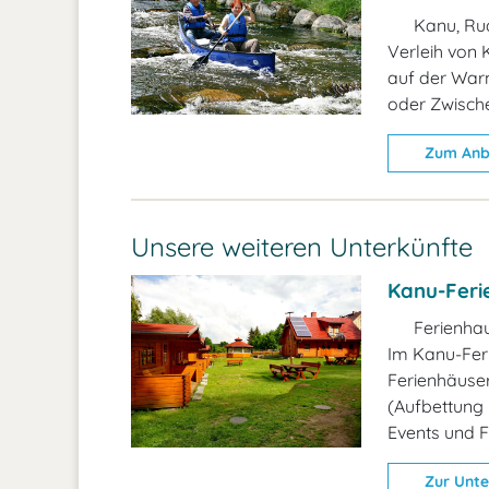
Kanu, Rud
Verleih von 
auf der War
oder Zwische
Zum Anb
Unsere weiteren Unterkünfte
Kanu-Feri
Ferienha
Im Kanu-Fer
Ferienhäuser
(Aufbettung 
Events und F
Zur Unte