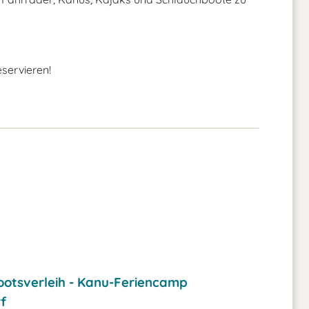
eservieren!
ootsverleih - Kanu-Feriencamp
f