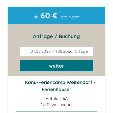
60 €
Kontakt
ab
pro Nacht
Anfrage / Buchung
07.08.2026 - 11.08.2026 | 5 Tage
weiter
Kanu-Feriencamp Weitendorf -
Ferienhäuser
Hofplatz 6A
19412 Weitendorf